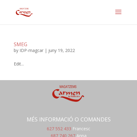
SMEG
by
IDP-magcar
|
juny 19, 2022
Edit...
MÉS INFORMACIÓ O COMANDES
627 552 433
Francesc
687 740 267
Anna