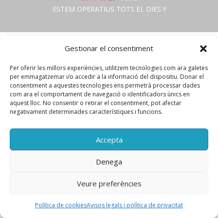
ESTEM OPERATIUS TOTS EL DIES !!
Avís legal i política de privacitat
|
Política de cookies
Gestionar el consentiment
Powered by:
IDP serveis informàtics
Per oferir les millors experiències, utilitzem tecnologies com ara galetes
per emmagatzemar i/o accedir a la informació del dispositiu. Donar el
consentiment a aquestes tecnologies ens permetrà processar dades
com ara el comportament de navegació o identificadors únics en
aquest lloc. No consentir o retirar el consentiment, pot afectar
negativament determinades característiques i funcions.
Accepta
Denega
Veure preferències
Política de cookies
Avisos legals i política de privacitat