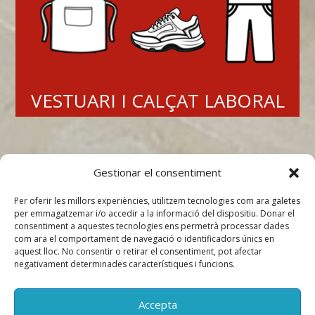
VESTUARI I CALÇAT LABORAL
Gestionar el consentiment
Per oferir les millors experiències, utilitzem tecnologies com ara galetes
per emmagatzemar i/o accedir a la informació del dispositiu. Donar el
consentiment a aquestes tecnologies ens permetrà processar dades
com ara el comportament de navegació o identificadors únics en
aquest lloc. No consentir o retirar el consentiment, pot afectar
MÉS INFORMACIÓ O COMANDES
negativament determinades característiques i funcions.
627 552 433
Francesc
687 740 267
Anna
Accepta